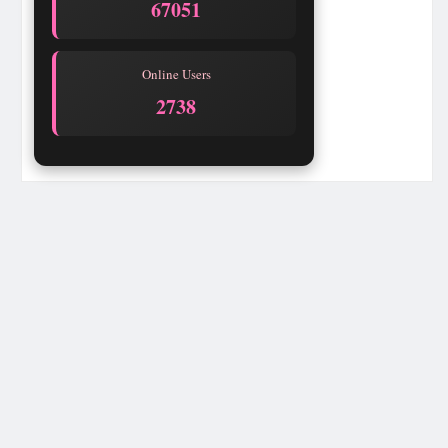
67051
Online Users
2738