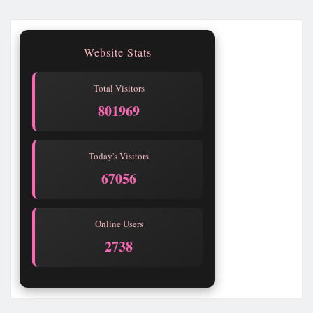
Website Stats
Total Visitors
801969
Today's Visitors
67056
Online Users
2738