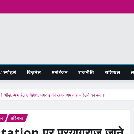
 स्पोर्ट्स
बिज़नेस
मनोरंजन
राजनीति
राशिफल
ल
 भीड़, 4 महिलाएं बेहोश, भगदड़ की खबर अफवाह – रेलवे का बयान
फल
हरियाणा
tion पर प्रयागराज जाने