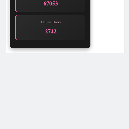
67053
Online Users
2742