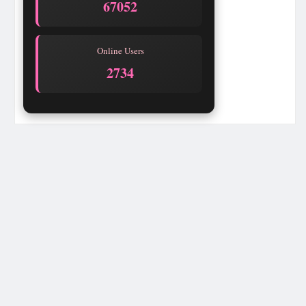
67052
Online Users
2734