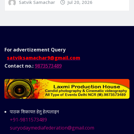
Satvik Samachar
Jul 20, 2026
For advertizement
Query
satviksamachar9@gmail.com
Contact no.:
9873573489
पाठक शिकायत हेतु हेल्पलाइन
+91-9811573489
suryodaymediafederation@gmail.com