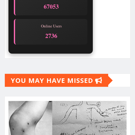
67053
Online Users
2736
YOU MAY HAVE MISSED