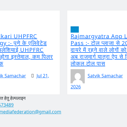
भारत
dkari UHPFRC
Rajmargyatra App L
 :- पुणे के एलिवेटेड
Pass :- टोल प्लाजा से 2
ं मलेशियाई UHPFRC
दायरे में रहने वाले लोगों क
ोगा इस्तेमाल, कम पिलर
अब राजमार्ग यात्रा ऐप से 
़क
लोकल टोल पास
ik Samachar
Jul 21,
Satvik Samachar
2026
 हेतु हेल्पलाइन
573489
mediafederation@gmail.com