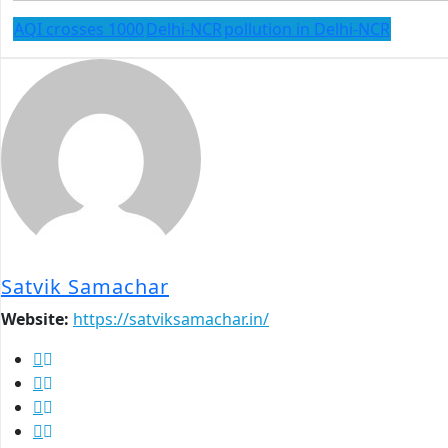
AQI crosses 1000
Delhi-NCR
pollution in Delhi-NCR
Satvik Samachar
Website:
https://satviksamachar.in/