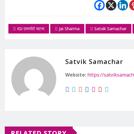
IGI एयरपोर्ट घटना
Jai Sharma
Satvik Samachar
Satvik Samachar
Website:
https://satviksamach
RELATED STORY