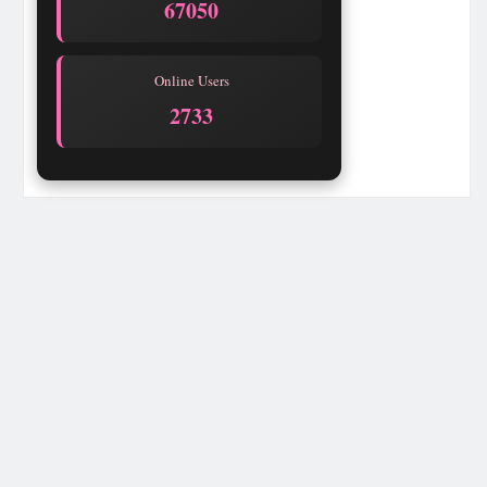
67050
Online Users
2737