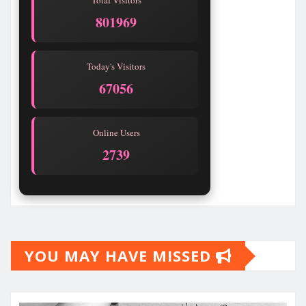
Total Visitors
801969
Today's Visitors
67056
Online Users
2739
YOU MAY HAVE MISSED