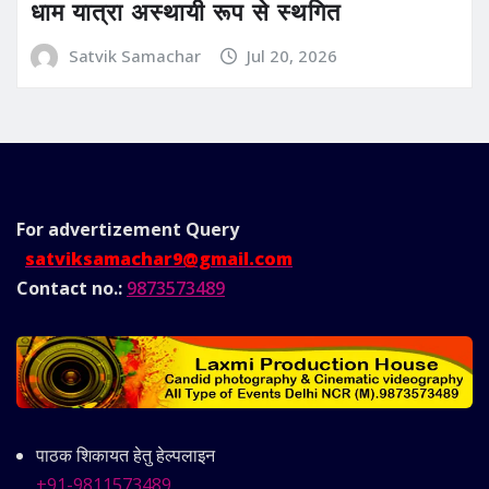
धाम यात्रा अस्थायी रूप से स्थगित
Satvik Samachar
Jul 20, 2026
For advertizement
Query
satviksamachar9@gmail.com
Contact no.:
9873573489
पाठक शिकायत हेतु हेल्पलाइन
+91-9811573489