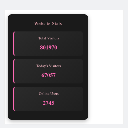
Website Stats
Total Visitors
801970
Today's Visitors
67057
Online Users
2745