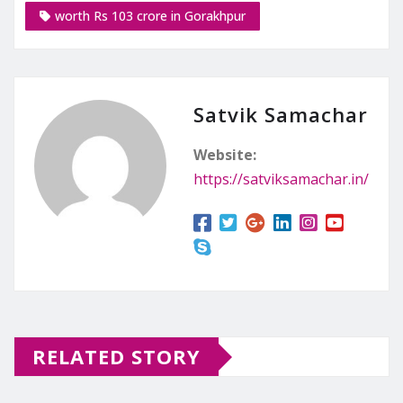
worth Rs 103 crore in Gorakhpur
Satvik Samachar
Website:
https://satviksamachar.in/
RELATED STORY