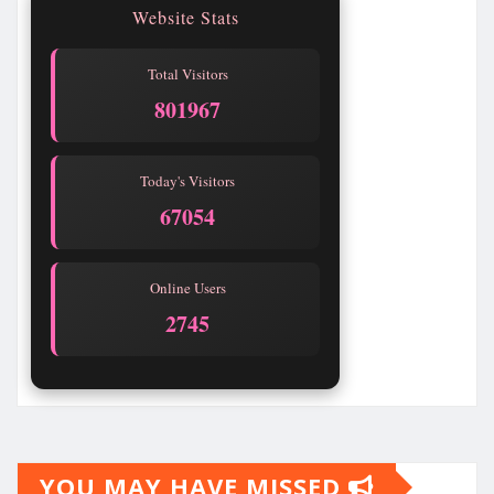
Website Stats
Total Visitors
801967
Today's Visitors
67054
Online Users
2745
YOU MAY HAVE MISSED