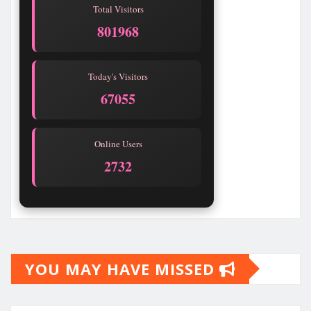
Total Visitors
801968
Today's Visitors
67055
Online Users
2732
YOU MAY HAVE MISSED