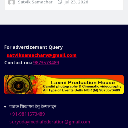
Satvik Samachar
Jul 23, 2026
For advertizement
Query
satviksamachar9@gmail.com
Contact no.:
9873573489
पाठक शिकायत हेतु हेल्पलाइन
+91-9811573489
suryodaymediafederation@gmail.com