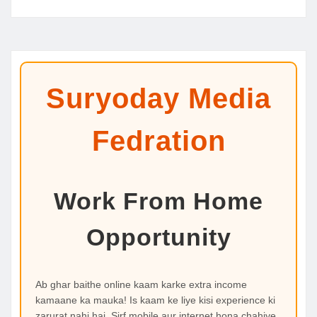
Suryoday Media
Fedration
Work From Home
Opportunity
Ab ghar baithe online kaam karke extra income
kamaane ka mauka! Is kaam ke liye kisi experience ki
zarurat nahi hai. Sirf mobile aur internet hona chahiye.