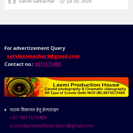
Satvik Samachar
Jul 20, 2026
For advertizement
Query
satviksamachar9@gmail.com
Contact no.:
9873573489
पाठक शिकायत हेतु हेल्पलाइन
+91-9811573489
suryodaymediafederation@gmail.com