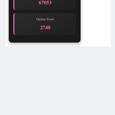
67053
Online Users
2740