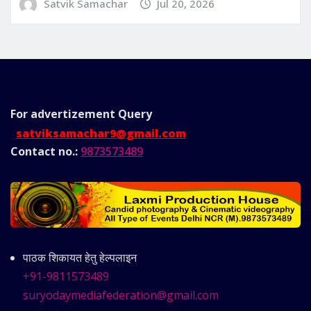
Satvik Samachar
Jul 20, 2026
For advertizement
Query
satviksamachar9@gmail.com
Contact no.:
9873573489
पाठक शिकायत हेतु हेल्पलाइन
+91-9811573489
suryodaymediafederation@gmail.com