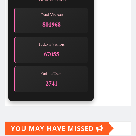
Total Visitors
801968
Today's Visitors
67055
Online Users
2741
YOU MAY HAVE MISSED