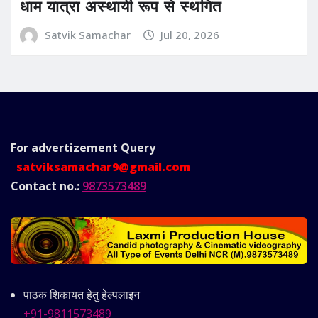
धाम यात्रा अस्थायी रूप से स्थगित
Satvik Samachar
Jul 20, 2026
For advertizement
Query
satviksamachar9@gmail.com
Contact no.:
9873573489
पाठक शिकायत हेतु हेल्पलाइन
+91-9811573489