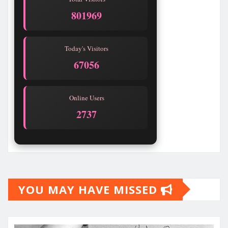
801969
Today's Visitors
67056
Online Users
2737
YOU MAY HAVE MISSED