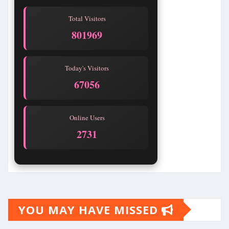
Total Visitors
801969
Today's Visitors
67056
Online Users
2731
YOU MAY HAVE MISSED