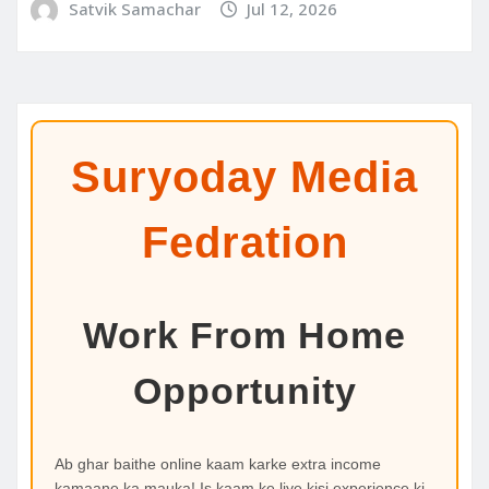
Satvik Samachar
Jul 12, 2026
Suryoday Media
Fedration
Work From Home
Opportunity
Ab ghar baithe online kaam karke extra income
kamaane ka mauka! Is kaam ke liye kisi experience ki