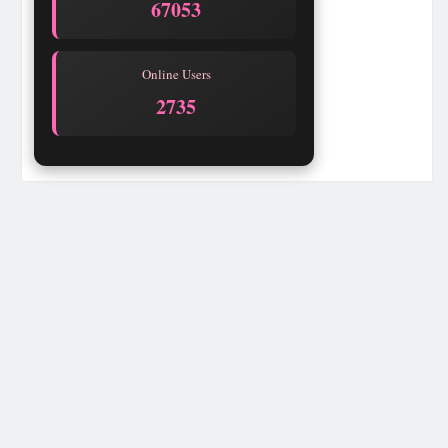
67053
Online Users
2733