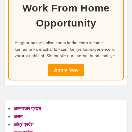
Work From Home
Opportunity
Ab ghar baithe online kaam karke extra income
kamaane ka mauka! Is kaam ke liye kisi experience ki
zarurat nahi hai. Sirf mobile aur internet hona chahiye.
Apply Now
अरुणाचल प्रदेश
असम
आंध्र प्रदेश