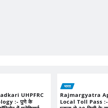
भारत
Gadkari UHPFRC
Rajmargyatra A
gy :- पुणे के
Local Toll Pass :-