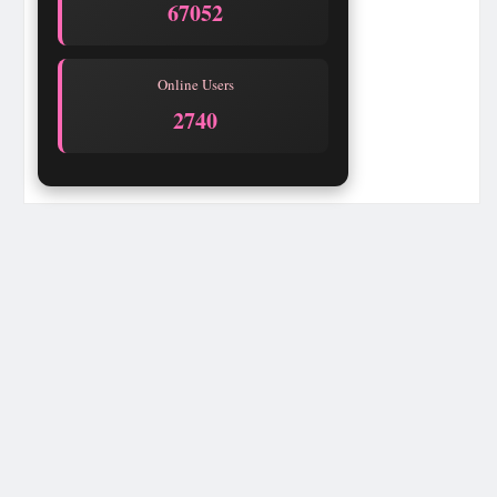
67052
Online Users
2740