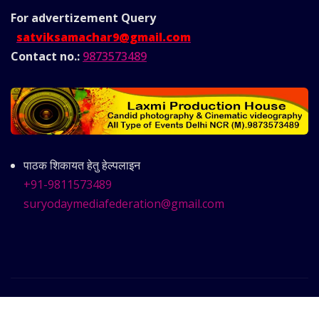
For advertizement
Query
satviksamachar9@gmail.com
Contact no.:
9873573489
पाठक शिकायत हेतु हेल्पलाइन
+91-9811573489
suryodaymediafederation@gmail.com
Copyright © 2025 | Powered by
Satvik Samachar
|