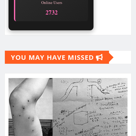
Online Users
2732
YOU MAY HAVE MISSED