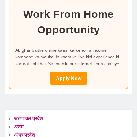
Work From Home
Opportunity
Ab ghar baithe online kaam karke extra income
kamaane ka mauka! Is kaam ke liye kisi experience ki
zarurat nahi hai. Sirf mobile aur internet hona chahiye.
Apply Now
अरुणाचल प्रदेश
असम
आंध्र प्रदेश