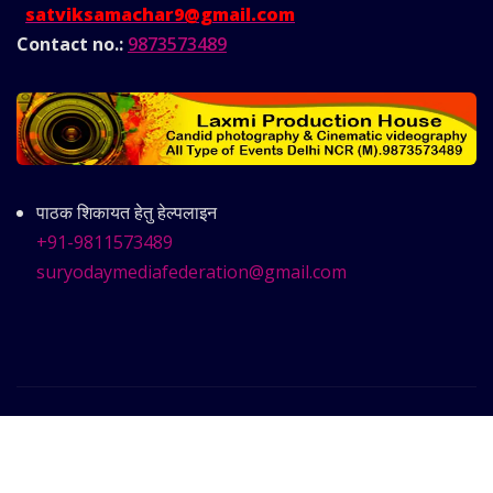
satviksamachar9@gmail.com
Contact no.:
9873573489
पाठक शिकायत हेतु हेल्पलाइन
+91-9811573489
suryodaymediafederation@gmail.com
Copyright © 2025 | Powered by
Satvik Samachar
|
Frankfurt News
by ThemeArile