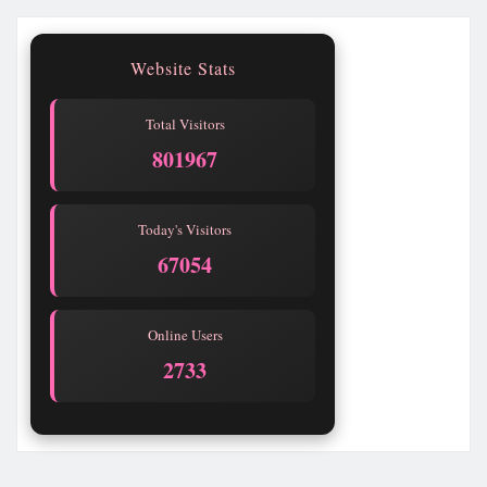
Website Stats
Total Visitors
801967
Today's Visitors
67054
Online Users
2733