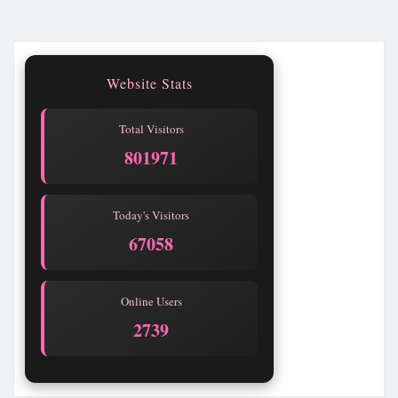
Website Stats
Total Visitors
801971
Today's Visitors
67058
Online Users
2739