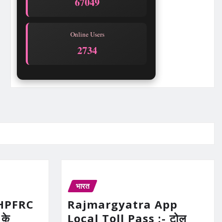
67049
Online Users
2734
भारत
UHPFRC
Rajmargyatra App
के
Local Toll Pass :- टोल