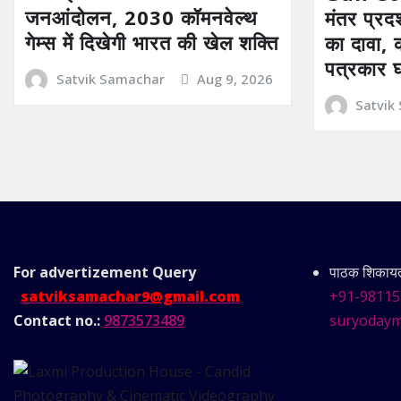
जनआंदोलन, 2030 कॉमनवेल्थ
मंतर प्रदर
गेम्स में दिखेगी भारत की खेल शक्ति
का दावा, 
पत्रकार 
Satvik Samachar
Aug 9, 2026
Satvik
For advertizement
Query
पाठक शिकायत 
satviksamachar9@gmail.com
+91-98115
Contact no.:
9873573489
suryodaym