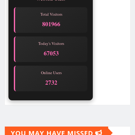
Total Visitors
801966
Today's Visitors
67053
Online Users
2730
YOU MAY HAVE MISSED