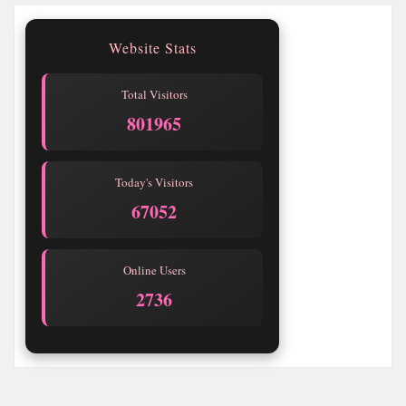
Website Stats
Total Visitors
801965
Today's Visitors
67052
Online Users
2736