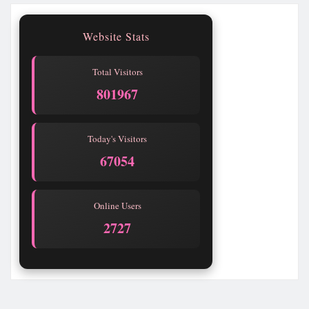
Website Stats
Total Visitors
801970
Today's Visitors
67057
Online Users
2727