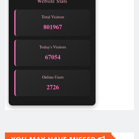
Website Stats
Total Visitors
801967
Today's Visitors
67054
Online Users
2726
YOU MAY HAVE MISSED