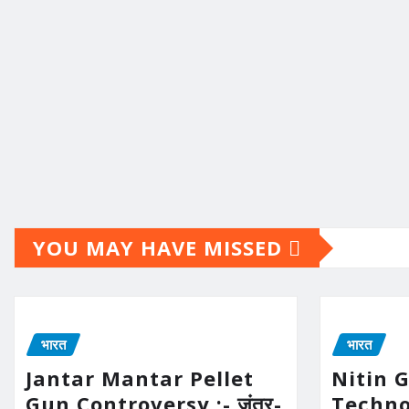
YOU MAY HAVE MISSED
भारत
भारत
Jantar Mantar Pellet
Nitin 
Gun Controversy :- जंतर-
Technolo