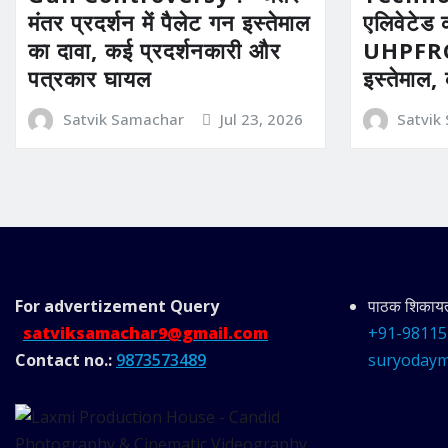
मंतर प्रदर्शन में पैलेट गन इस्तेमाल
एलिवेटेड 
का दावा, कई प्रदर्शनकारी और
UHPFRC 
पत्रकार घायल
इस्तेमाल,
Satvik Samachar
Jul 23, 2026
Satvik
For advertizement
Query
पाठक शिकायत 
satviksamachar9@gmail.com
+91-98115
Contact no.:
9873573489
suryodaym