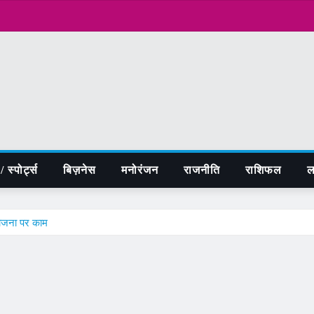
 स्पोर्ट्स
बिज़नेस
मनोरंजन
राजनीति
राशिफल
ल
योजना पर काम