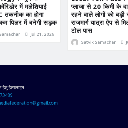
कॉरिडोर में मलेशियाई
प्लाजा से 20 किमी के दाय
तकनीक का होगा
रहने वाले लोगों को बड़
 कम पिलर में बनेगी सड़क
राजमार्ग यात्रा ऐप से म
टोल पास
 Samachar
Jul 21, 2026
Satvik Samachar
हेतु हेल्पलाइन
73489
ediafederation@gmail.com