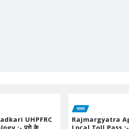
भारत
Gadkari UHPFRC
Rajmargyatra A
gy :- पुणे के
Local Toll Pass :-