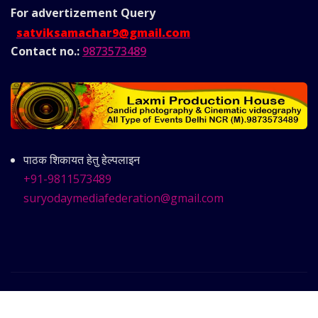
For advertizement
Query
satviksamachar9@gmail.com
Contact no.:
9873573489
पाठक शिकायत हेतु हेल्पलाइन
+91-9811573489
suryodaymediafederation@gmail.com
Copyright © 2025 | Powered by
Satvik Samachar
|