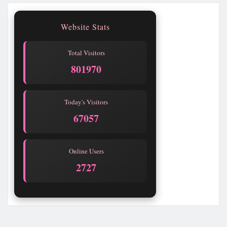
Website Stats
Total Visitors
801970
Today's Visitors
67057
Online Users
2727