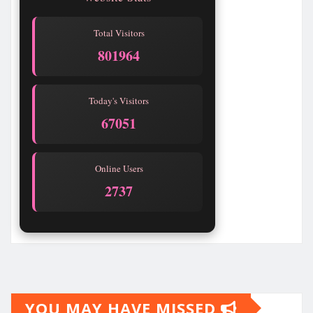
Total Visitors
801964
Today's Visitors
67051
Online Users
2737
YOU MAY HAVE MISSED