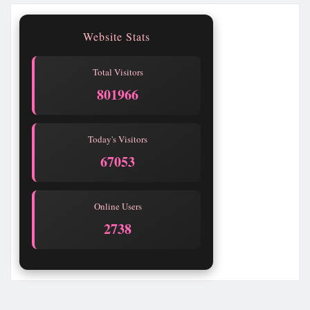
Website Stats
Total Visitors
801967
Today's Visitors
67054
Online Users
2736