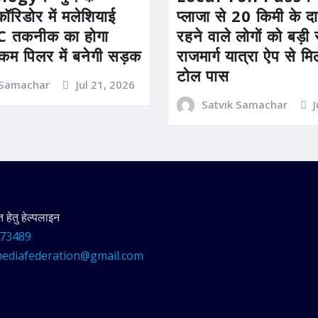
कॉरिडोर में मलेशियाई
प्लाजा से 20 किमी के दाय
तकनीक का होगा
रहने वाले लोगों को बड़
 कम पिलर में बनेगी सड़क
राजमार्ग यात्रा ऐप से म
टोल पास
 Samachar
Jul 21, 2026
Satvik Samachar
हेतु हेल्पलाइन
73489
ediafederation@gmail.com