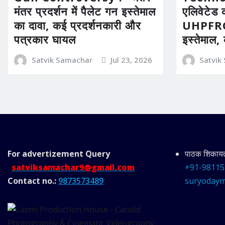
मंतर प्रदर्शन में पैलेट गन इस्तेमाल
एलिवेटेड 
का दावा, कई प्रदर्शनकारी और
UHPFRC 
पत्रकार घायल
इस्तेमाल,
Satvik Samachar
Jul 23, 2026
Satvik
For advertizement
Query
पाठक शिकायत 
satviksamachar9@gmail.com
+91-98115
Contact no.:
9873573489
suryodaym