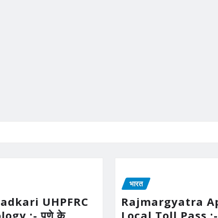
भारत
Gadkari UHPFRC
Rajmargyatra A
gy :- पुणे के
Local Toll Pass :-