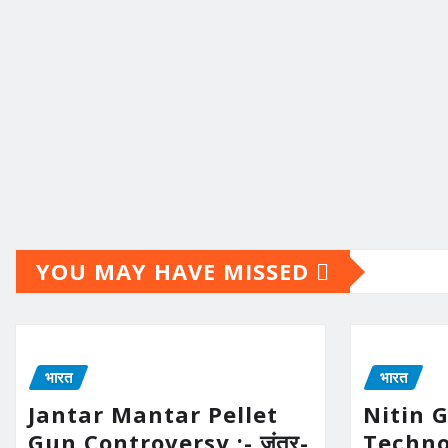
YOU MAY HAVE MISSED
भारत
भारत
Jantar Mantar Pellet
Nitin 
Gun Controversy :- जंतर-
Technolo