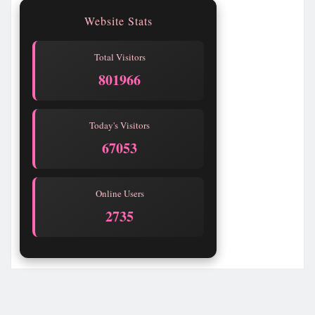
Website Stats
Total Visitors
801967
Today's Visitors
67054
Online Users
2735