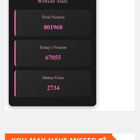
Website Stats
Total Visitors
801968
Today's Visitors
67055
Online Users
2734
YOU MAY HAVE MISSED