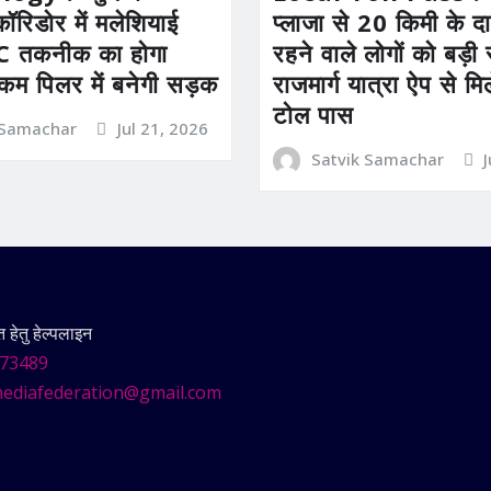
कॉरिडोर में मलेशियाई
प्लाजा से 20 किमी के दाय
तकनीक का होगा
रहने वाले लोगों को बड़
 कम पिलर में बनेगी सड़क
राजमार्ग यात्रा ऐप से म
टोल पास
 Samachar
Jul 21, 2026
Satvik Samachar
हेतु हेल्पलाइन
73489
ediafederation@gmail.com