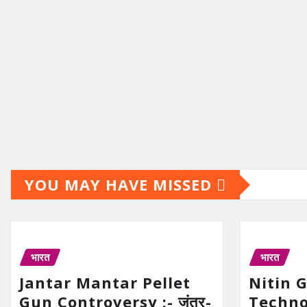
YOU MAY HAVE MISSED
भारत
भारत
Jantar Mantar Pellet
Nitin 
Gun Controversy :- जंतर-
Technolo