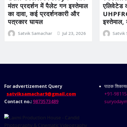
मंतर प्रदर्शन में पैलेट गन इस्तेमाल
एलिवेटेड 
का दावा, कई प्रदर्शनकारी और
UHPFRC 
पत्रकार घायल
इस्तेमाल,
Satvik Samachar
Jul 23, 2026
Satvik
For advertizement
Query
पाठक शिकायत 
satviksamachar9@gmail.com
+91-98115
Contact no.:
9873573489
suryodaym