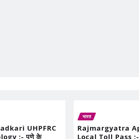
भारत
Gadkari UHPFRC
Rajmargyatra A
gy :- पुणे के
Local Toll Pass :-