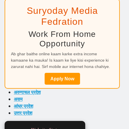
Suryoday Media
Fedration
Work From Home
Opportunity
Ab ghar baithe online kaam karke extra income
kamaane ka mauka! Is kaam ke liye kisi experience ki
zarurat nahi hai. Sirf mobile aur internet hona chahiye.
Apply Now
अरुणाचल प्रदेश
असम
आंध्र प्रदेश
उत्तर प्रदेश