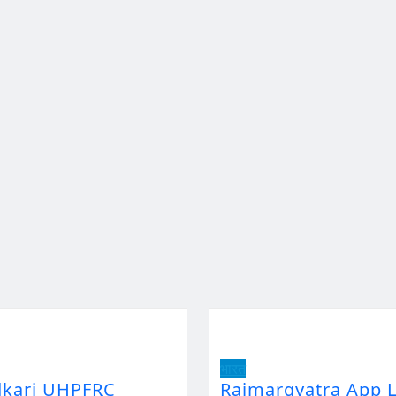
भारत
dkari UHPFRC
Rajmargyatra App L