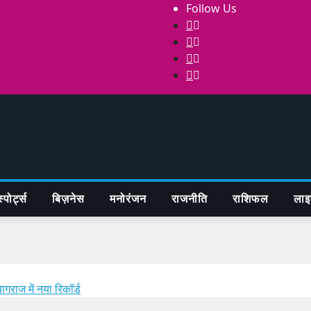
Follow Us
्पोर्ट्स
बिज़नेस
मनोरंजन
राजनीति
राशिफल
लाइ
गराज में नया रिकॉर्ड