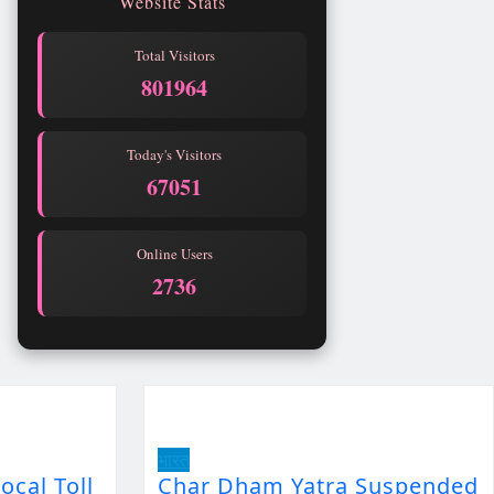
Website Stats
Total Visitors
801964
Today's Visitors
67051
Online Users
2736
भारत
ocal Toll
Char Dham Yatra Suspended