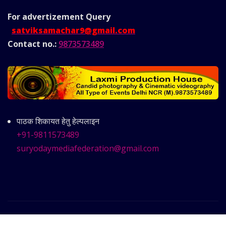
For advertizement
Query
satviksamachar9@gmail.com
Contact no.:
9873573489
पाठक शिकायत हेतु हेल्पलाइन
+91-9811573489
suryodaymediafederation@gmail.com
Copyright © 2025 | Powered by
Satvik Samachar
|