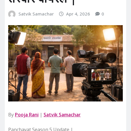
Satvik Samachar
Apr 4, 2026
0
By
Pooja Rani
|
Satvik Samachar
Panchayat Season 5 Update |