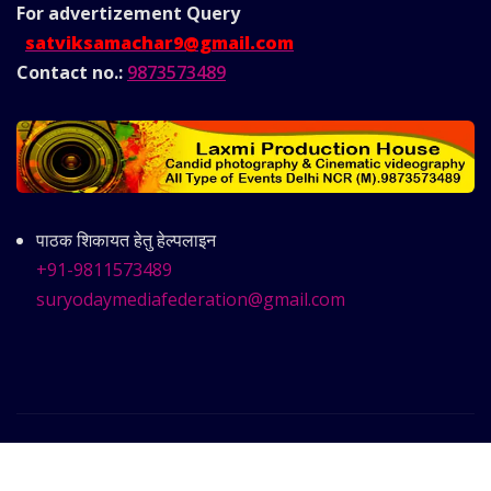
For advertizement
Query
satviksamachar9@gmail.com
Contact no.:
9873573489
पाठक शिकायत हेतु हेल्पलाइन
+91-9811573489
suryodaymediafederation@gmail.com
Copyright © 2025 | Powered by
Satvik Samachar
|
Frankfurt News
by ThemeArile