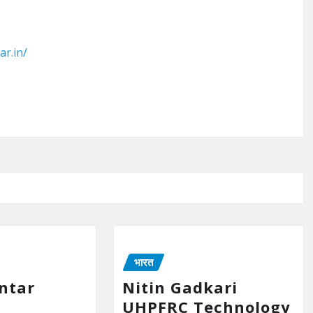
ar.in/
भारत
ntar
Nitin Gadkari
n
UHPFRC Technology