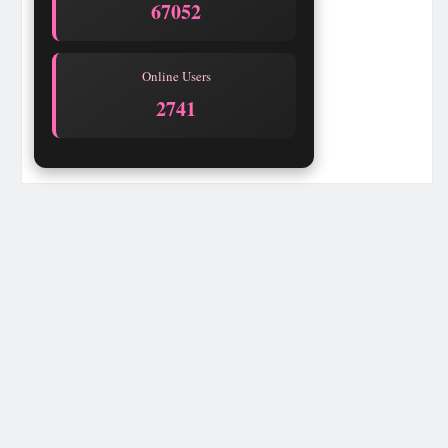
67052
Online Users
2741