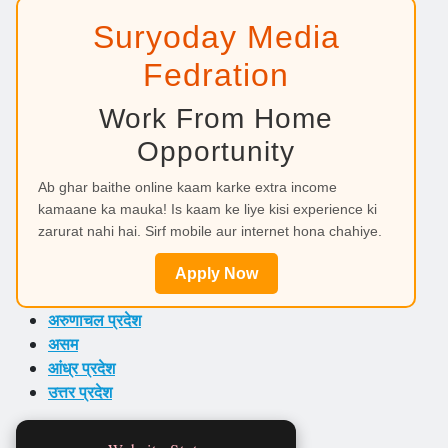
Suryoday Media
Fedration
Work From Home
Opportunity
Ab ghar baithe online kaam karke extra income
kamaane ka mauka! Is kaam ke liye kisi experience ki
zarurat nahi hai. Sirf mobile aur internet hona chahiye.
Apply Now
अरुणाचल प्रदेश
असम
आंध्र प्रदेश
उत्तर प्रदेश