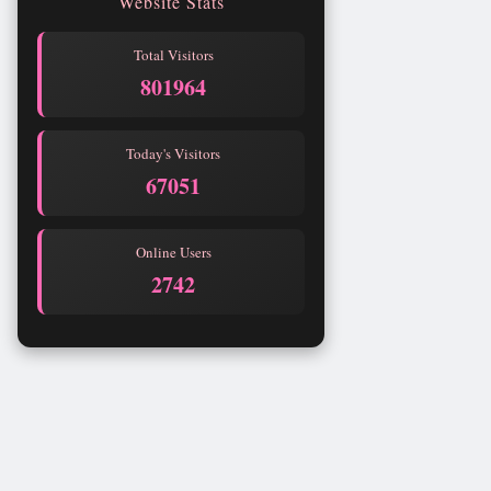
Website Stats
Total Visitors
801964
Today's Visitors
67051
Online Users
2742