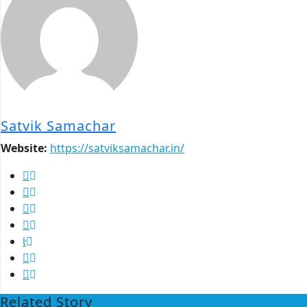
Satvik Samachar
Website:
https://satviksamachar.in/
Related Story