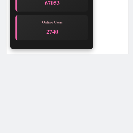
67053
Online Users
2740