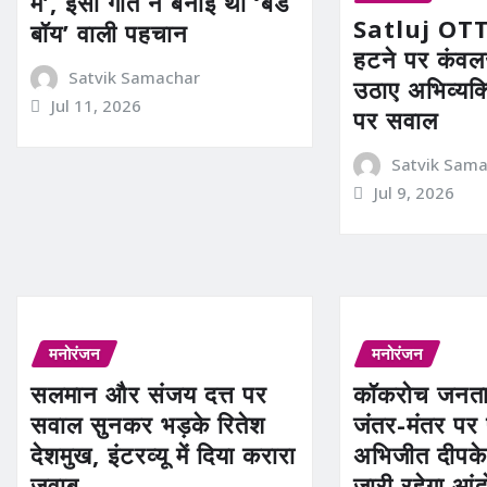
मैं’, इसी गीत ने बनाई थी ‘बैड
Satluj OTT 
बॉय’ वाली पहचान
हटने पर कंवलज
Satvik Samachar
उठाए अभिव्यक
Jul 11, 2026
पर सवाल
Satvik Sam
Jul 9, 2026
मनोरंजन
मनोरंजन
सलमान और संजय दत्त पर
कॉकरोच जनता प
सवाल सुनकर भड़के रितेश
जंतर-मंतर पर 
देशमुख, इंटरव्यू में दिया करारा
अभिजीत दीपके
जवाब
जारी रहेगा आं