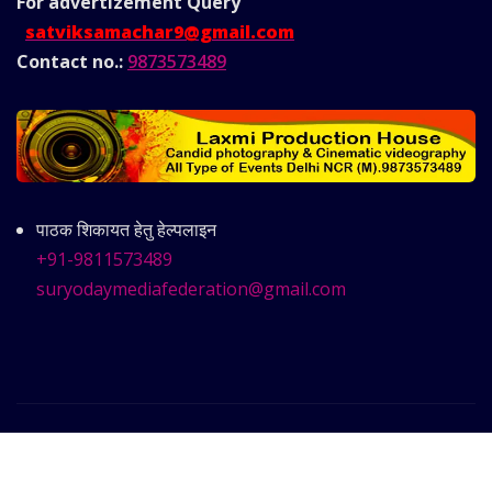
For advertizement
Query
satviksamachar9@gmail.com
Contact no.:
9873573489
पाठक शिकायत हेतु हेल्पलाइन
+91-9811573489
suryodaymediafederation@gmail.com
Copyright © 2025 | Powered by
Satvik Samachar
|
Frankfurt News
by ThemeArile