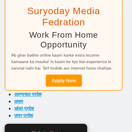
Suryoday Media
Fedration
Work From Home
Opportunity
Ab ghar baithe online kaam karke extra income
kamaane ka mauka! Is kaam ke liye kisi experience ki
zarurat nahi hai. Sirf mobile aur internet hona chahiye.
Apply Now
अरुणाचल प्रदेश
असम
आंध्र प्रदेश
उत्तर प्रदेश