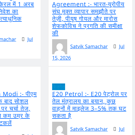
 केरल में 1 अरब
Agreement :- भारत-यूरोपीय
िवेश का
संघ मुक्त व्यापार समझौते पर
अत्याधुनिक
तेज़ी, पीयूष गोयल और मारोस
शेफकोविच ने प्रगति की समीक्षा
की
amachar
Jul
Satvik Samachar
Jul
15, 2026
बिज़नेस
Modi :- पीएम
E20 Petrol :- E20 पेट्रोल पर
 के बाद सोशल
तेल मंत्रालय का बयान, कुछ
पर चर्चा तेज,
वाहनों में माइलेज 3–5% तक घट
से कम उम्र के
सकता है
टकलें
Satvik Samachar
Jul