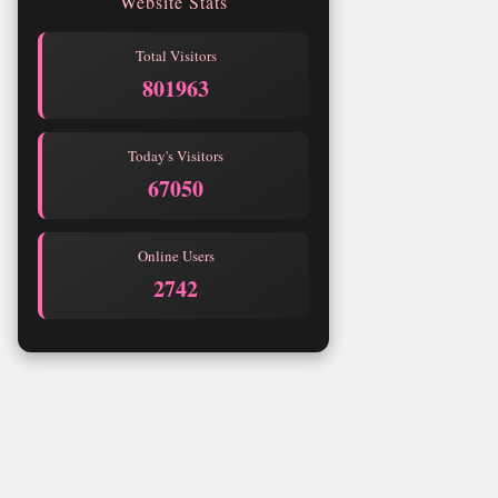
Website Stats
Total Visitors
801963
Today's Visitors
67050
Online Users
2742