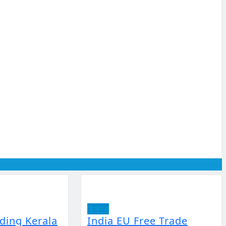
बिज़नेस
lding Kerala
India EU Free Trade