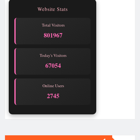
Website Stats
Total Visitors
801971
Today's Visitors
67058
Online Users
2745