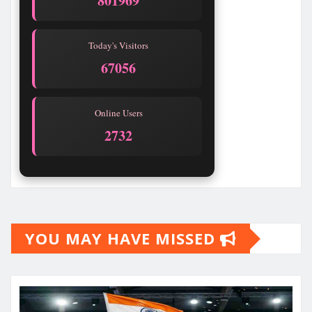
801969
Today's Visitors
67056
Online Users
2732
YOU MAY HAVE MISSED