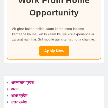
Work From Home
Opportunity
Ab ghar baithe online kaam karke extra income
kamaane ka mauka! Is kaam ke liye kisi experience ki
zarurat nahi hai. Sirf mobile aur internet hona chahiye.
Apply Now
अरुणाचल प्रदेश
असम
आंध्र प्रदेश
उत्तर प्रदेश